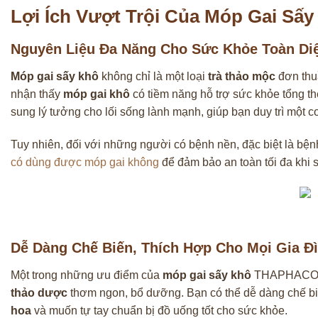
Lợi Ích Vượt Trội Của Móp Gai S
Nguyên Liệu Đa Năng Cho Sức Khỏe Toàn Di
Móp gai sấy khô
không chỉ là một loại
trà thảo mộc
đơn thu
nhận thấy
móp gai khô
có tiềm năng hỗ trợ sức khỏe tổng th
sung lý tưởng cho lối sống lành mạnh, giúp bạn duy trì một 
Tuy nhiên, đối với những người có bệnh nền, đặc biệt là bệnh 
có dùng được móp gai không
để đảm bảo an toàn tối đa khi 
Dễ Dàng Chế Biến, Thích Hợp Cho Mọi Gia Đ
Một trong những ưu điểm của
móp gai sấy khô
THAPHACO là 
thảo dược
thơm ngon, bổ dưỡng. Bạn có thể dễ dàng chế biến
hoa
và muốn tự tay chuẩn bị đồ uống tốt cho sức khỏe.