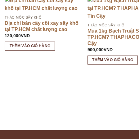
THẢO MỘC SẤY KHÔ
Địa chỉ bán cây cối xay sấy khô
THẢO MỘC SẤY KHÔ
tại TP.HCM chất lượng cao
Mua 1kg Bạch Truật S
120,000
VND
TP.HCM? THAPHACO 
Cậy
THÊM VÀO GIỎ HÀNG
900,000
VND
THÊM VÀO GIỎ HÀNG