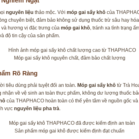
n Nghiêm Ngặt
mọi
nguyên liệu
thảo mộc. Với
móp gai sấy khô
của THAPHACO,
ng chuyên biệt, đảm bảo không sử dụng thuốc trừ sâu hay hóa chấ
 và hương vị đặc trưng của
móp gai khô
, tránh xa tình trạng
và độ tin cậy của sản phẩm.
Móp gai sấy khô nguyên chất, đảm bảo chất lượng
hẩm Rõ Ràng
 tiêu dùng phải tuyệt đối an toàn.
Móp gai sấy khô
từ Trà Ho
 nhận về vệ sinh an toàn thực phẩm, không dư lượng thuốc bảo
hô
của THAPHACO hoàn toàn có thể yên tâm về nguồn gốc và độ 
nh vực
nguyên liệu pha trà
.
Sản phẩm móp gai khô được kiểm định đạt chuẩn