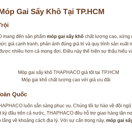
Móp Gai Sấy Khô Tại TP.HCM
rội
O mang đến sản phẩm
móp gai sấy khô
chất lượng cao, xứng đ
 mức giá cạnh tranh, phản ánh đúng giá trị và quy trình sản xuấ
được nhiều hơn cả mong đợi. Điều này thể hiện sự thấu hiểu 
Móp gai khô chất lượng cao với giá ưu đãi
Toàn Quốc
HAPHACO luôn sẵn sàng phục vụ. Chúng tôi tự hào về đội ngũ t
t kỳ đâu trên cả nước, THAPHACO đều hỗ trợ giao hàng tận nơi
lắng về khoảng cách địa lý. Với sự cẩn trọng này,
móp gai sấ