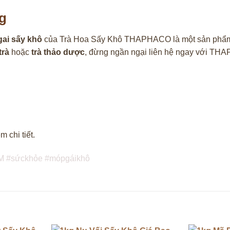
g
ai sấy khô
của Trà Hoa Sấy Khô THAPHACO là một sản phẩm ch
trà
hoặc
trà thảo dược
, đừng ngần ngại liên hệ ngay với TH
 chi tiết.
CM #sứckhỏe #mópgáikhô