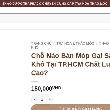
THẢO DƯỢC THAPHACO CHUYÊN CUNG CẤP TRÀ HOA THẢO MỘC
TRANG CHỦ
/
TRÀ HOA & THẢO MỘC
/
THẢO
KHÔ
Chỗ Nào Bán Móp Gai S
Khô Tại TP.HCM Chất L
Cao?
150,000
VND
Chỗ Nào Bán Móp Gai Sấy Khô Tại TP.HCM Ch
THÊM VÀO GIỎ HÀNG