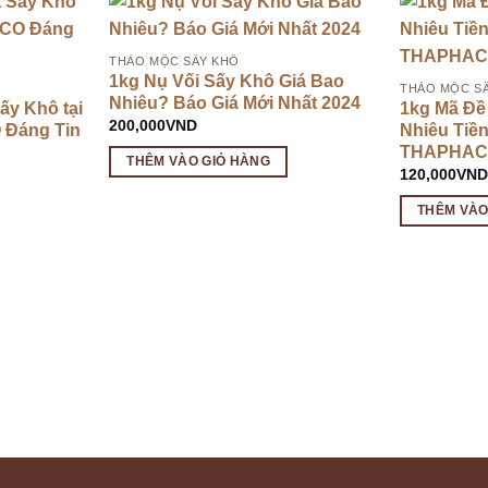
THẢO MỘC SẤY KHÔ
1kg Nụ Vối Sấy Khô Giá Bao
THẢO MỘC S
Nhiêu? Báo Giá Mới Nhất 2024
ấy Khô tại
1kg Mã Đề
200,000
VND
Đáng Tin
Nhiêu Tiề
THAPHA
THÊM VÀO GIỎ HÀNG
120,000
VN
THÊM VÀO