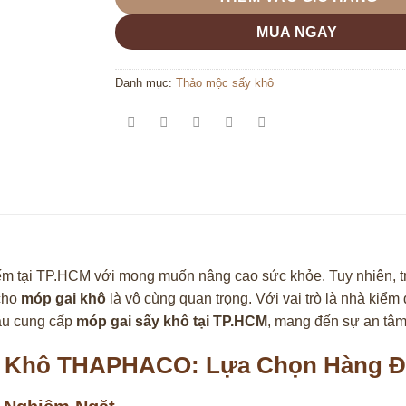
MUA NGAY
Danh mục:
Thảo mộc sấy khô
ếm tại TP.HCM với mong muốn nâng cao sức khỏe. Tuy nhiên, tr
 cho
móp gai khô
là vô cùng quan trọng. Với vai trò là nhà kiể
ầu cung cấp
móp gai sấy khô tại TP.HCM
, mang đến sự an tâm
y Khô THAPHACO: Lựa Chọn Hàng Đ