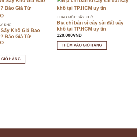
THẢO MỘC SẤY KHÔ
Địa chỉ bán sỉ cây sài đất sấy
ẤY KHÔ
khô tại TP.HCM uy tín
 Sấy Khô Giá Bao
120,000
VND
n? Báo Giá Từ
CO
THÊM VÀO GIỎ HÀNG
D
 GIỎ HÀNG