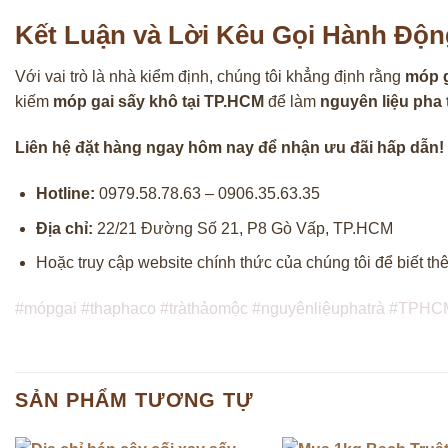
Kết Luận và Lời Kêu Gọi Hành Độn
Với vai trò là nhà kiểm định, chúng tôi khẳng định rằng
móp g
kiếm
móp gai sấy khô tại TP.HCM
để làm
nguyên liệu pha 
Liên hệ đặt hàng ngay hôm nay để nhận ưu đãi hấp dẫn!
Hotline:
0979.58.78.63 – 0906.35.63.35
Địa chỉ:
22/21 Đường Số 21, P8 Gò Vấp, TP.HCM
Hoặc truy cập website chính thức của chúng tôi để biết thêm
#mópgai #thaphaco #tràthảomộc #nguyênliệuphatrà #TPH
SẢN PHẨM TƯƠNG TỰ