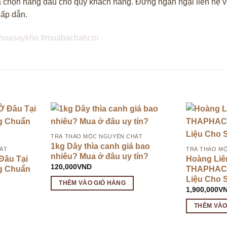
lựa chọn hàng đầu cho quý khách hàng. Đừng ngần ngại liên hệ
hấp dẫn.
trahoasaykho #muabachahcm
TRÀ THẢO MỘC NGUYÊN CHẤT
1kg Dây thìa canh giá bao
ẤT
TRÀ THẢO M
nhiêu? Mua ở đâu uy tín?
Đâu Tại
Hoàng Liê
120,000
VND
g Chuẩn
THAPHACO
Liệu Cho 
THÊM VÀO GIỎ HÀNG
1,900,000
V
THÊM VÀO