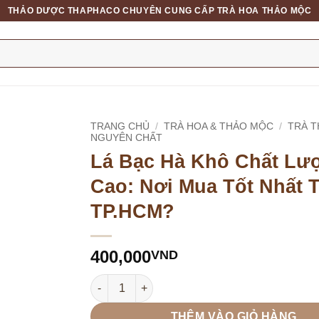
THẢO DƯỢC THAPHACO CHUYÊN CUNG CẤP TRÀ HOA THẢO MỘC
TRANG CHỦ
/
TRÀ HOA & THẢO MỘC
/
TRÀ 
NGUYÊN CHẤT
Lá Bạc Hà Khô Chất Lư
Cao: Nơi Mua Tốt Nhất T
TP.HCM?
400,000
VND
Lá Bạc Hà Khô Chất Lượng Cao: Nơi Mua Tốt 
THÊM VÀO GIỎ HÀNG