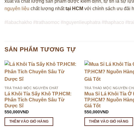
xuất và chất lượng sản phẩm được kiểm định, tự tin là sự 
nguyên liệu
chất lượng nhất
tại HCM
với chính sách ưu đãi 
#labachakho #trathaomoc #nguyenlieuphatra #thaphaco #
SẢN PHẨM TƯƠNG TỰ
TRÀ THẢO MỘC NGUYÊN CHẤT
TRÀ THẢO MỘC NGUYÊN CH
Lá Khôi Tía Sấy Khô TP.HCM:
Mua Sỉ Lá Khôi Tía Ở 
Phân Tích Chuyên Sâu Từ
TP.HCM? Nguồn Hàn
Dược Sĩ
Giá Tốt
550,000
VND
550,000
VND
THÊM VÀO GIỎ HÀNG
THÊM VÀO GIỎ HÀNG