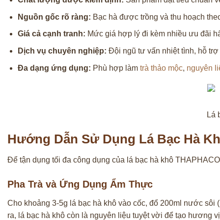
Nguồn gốc rõ ràng:
Bạc hà được trồng và thu hoạch theo
Giá cả cạnh tranh:
Mức giá hợp lý đi kèm nhiều ưu đãi h
Dịch vụ chuyên nghiệp:
Đội ngũ tư vấn nhiệt tình, hỗ t
Đa dạng ứng dụng:
Phù hợp làm
trà thảo mộc
,
nguyên li
Lá 
Hướng Dẫn Sử Dụng Lá Bạc Hà Kh
Để tận dụng tối đa công dụng của lá bạc hà khô THAPHACO, 
Pha Trà và Ứng Dụng Ẩm Thực
Cho khoảng 3-5g lá bạc hà khô vào cốc, đổ 200ml nước sôi (
ra, lá bạc hà khô còn là nguyên liệu tuyệt vời để tạo hương v