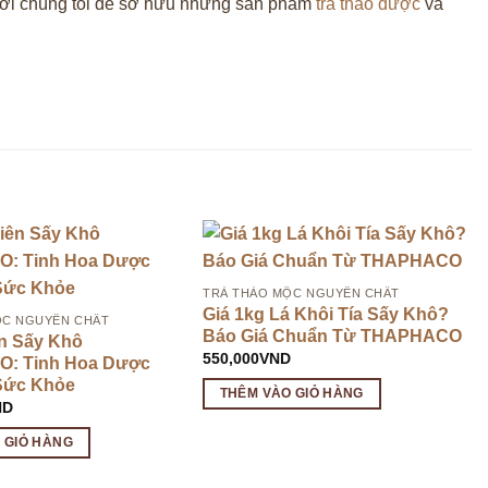
 với chúng tôi để sở hữu những sản phẩm
trà thảo dược
và
TRÀ THẢO MỘC NGUYÊN CHẤT
Giá 1kg Lá Khôi Tía Sấy Khô?
ỘC NGUYÊN CHẤT
Báo Giá Chuẩn Từ THAPHACO
n Sấy Khô
550,000
VND
: Tinh Hoa Dược
Sức Khỏe
THÊM VÀO GIỎ HÀNG
ND
 GIỎ HÀNG