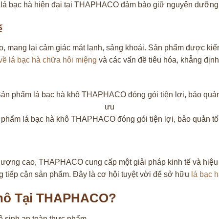
ô lá bạc hà hiện đại tại THAPHACO đảm bảo giữ nguyên dưỡng 
ế
mang lại cảm giác mát lạnh, sảng khoái. Sản phẩm được kiểm
 về lá bạc hà chữa hôi miệng
và các vấn đề tiêu hóa, khẳng địn
phẩm lá bạc hà khô THAPHACO đóng gói tiện lợi, bảo quản tố
lượng cao, THAPHACO cung cấp một giải pháp kinh tế và hiệu q
ng tiếp cận sản phẩm. Đây là cơ hội tuyệt vời để sở hữu
lá bạc 
Khô Tại THAPHACO?
 sinh an toàn thực phẩm.