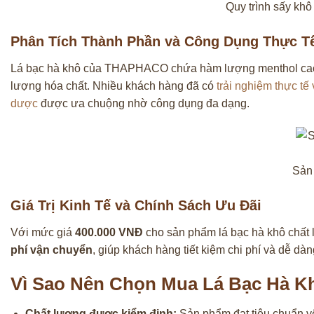
Quy trình sấy kh
Phân Tích Thành Phần và Công Dụng Thực T
Lá bạc hà khô của THAPHACO chứa hàm lượng menthol cao, 
lượng hóa chất. Nhiều khách hàng đã có
trải nghiệm thực tế
dược
được ưa chuộng nhờ công dụng đa dạng.
Sản 
Giá Trị Kinh Tế và Chính Sách Ưu Đãi
Với mức giá
400.000 VNĐ
cho sản phẩm lá bạc hà khô chất 
phí vận chuyển
, giúp khách hàng tiết kiệm chi phí và dễ dà
Vì Sao Nên Chọn Mua Lá Bạc Hà 
Chất lượng được kiểm định:
Sản phẩm đạt tiêu chuẩn vệ