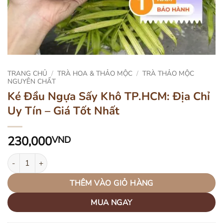
TRANG CHỦ
/
TRÀ HOA & THẢO MỘC
/
TRÀ THẢO MỘC
NGUYÊN CHẤT
Ké Đầu Ngựa Sấy Khô TP.HCM: Địa Chỉ
Uy Tín – Giá Tốt Nhất
230,000
VND
Ké Đầu Ngựa Sấy Khô TP.HCM: Địa Chỉ Uy Tín - Giá Tốt Nhất số l
THÊM VÀO GIỎ HÀNG
MUA NGAY