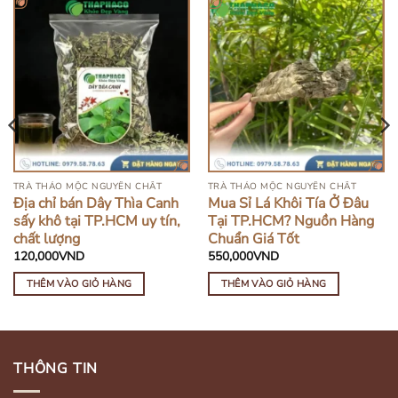
TRÀ THẢO MỘC NGUYÊN CHẤT
TRÀ THẢO MỘC NGUYÊN CHẤT
Địa chỉ bán Dây Thìa Canh
Mua Sỉ Lá Khôi Tía Ở Đâu
sấy khô tại TP.HCM uy tín,
Tại TP.HCM? Nguồn Hàng
chất lượng
Chuẩn Giá Tốt
120,000
VND
550,000
VND
THÊM VÀO GIỎ HÀNG
THÊM VÀO GIỎ HÀNG
THÔNG TIN