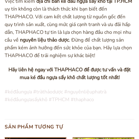
Việc tìm kiếm
địa chỉ bán ké đầu ngựa sấy khô tại TP.HCM
uy tín không còn là thách thức khi bạn biết đến
THAPHACO. Với cam kết chất lượng từ nguồn gốc đến
quy trình sản xuất, cùng mức giá cạnh tranh và ưu đãi hấp
dẫn, THAPHACO tự tin là lựa chọn hàng đầu cho mọi nhu
cầu về
nguyên liệu thảo dược
. Đừng để chất lượng sản
phẩm kém ảnh hưởng đến sức khỏe của bạn. Hãy lựa chọn
THAPHACO để trải nghiệm sự khác biệt!
Hãy liên hệ ngay với THAPHACO để được tư vấn và đặt
mua ké đầu ngựa sấy khô chất lượng tốt nhất!
#kéđầungựa #tràthảodược #nguyênliệuphatrà
#kéđầungựasấykhô #TPHCM #thaphaco
SẢN PHẨM TƯƠNG TỰ