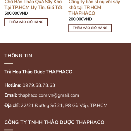
Chỗ Bán Thảo Quả Sấy Khô
Công ty bán sỉ nụ vối sấy
Tại TP.HCM Uy Tín, Giá Tốt
khô tại TP.HCM
THAPHACO
500,000
VND
200,000
VND
THÊM VÀO GIỎ HÀNG
THÊM VÀO GIỎ HÀNG
THÔNG TIN
Trà Hoa Thảo Dược THAPHACO
Hotline:
0979.58.78.63
Email:
thaphaco.com.vn@gmail.com
Địa chỉ:
22/21 Đường Số 21, P8 Gò Vấp, TP.HCM
CÔNG TY TNHH THẢO DƯỢC THAPHACO