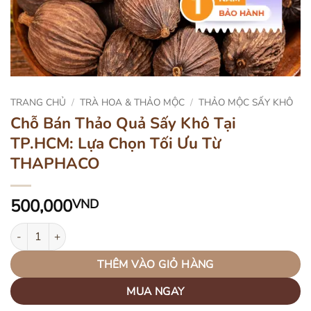
TRANG CHỦ
/
TRÀ HOA & THẢO MỘC
/
THẢO MỘC SẤY KHÔ
Chỗ Bán Thảo Quả Sấy Khô Tại
TP.HCM: Lựa Chọn Tối Ưu Từ
THAPHACO
500,000
VND
Chỗ Bán Thảo Quả Sấy Khô Tại TP.HCM: Lựa Chọn Tối Ưu Từ TH
THÊM VÀO GIỎ HÀNG
MUA NGAY