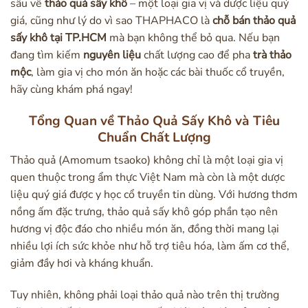
sâu về
thảo quả sấy khô
– một loại gia vị và dược liệu quý
giá, cũng như lý do vì sao THAPHACO là
chỗ bán thảo quả
sấy khô tại TP.HCM
mà bạn không thể bỏ qua. Nếu bạn
đang tìm kiếm
nguyên liệu
chất lượng cao để pha
trà thảo
mộc
, làm gia vị cho món ăn hoặc các bài thuốc cổ truyền,
hãy cùng khám phá ngay!
Tổng Quan về Thảo Quả Sấy Khô và Tiêu
Chuẩn Chất Lượng
Thảo quả (Amomum tsaoko) không chỉ là một loại gia vị
quen thuộc trong ẩm thực Việt Nam mà còn là một dược
liệu quý giá được y học cổ truyền tin dùng. Với hương thơm
nồng ấm đặc trưng, thảo quả sấy khô góp phần tạo nên
hương vị độc đáo cho nhiều món ăn, đồng thời mang lại
nhiều lợi ích sức khỏe như hỗ trợ tiêu hóa, làm ấm cơ thể,
giảm đầy hơi và kháng khuẩn.
Tuy nhiên, không phải loại thảo quả nào trên thị trường