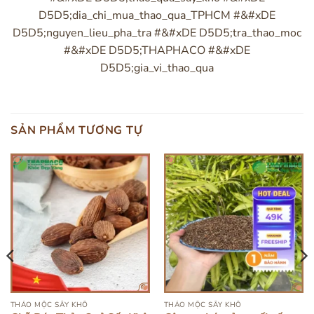
D5D5;dia_chi_mua_thao_qua_TPHCM #&#xDE
D5D5;nguyen_lieu_pha_tra #&#xDE D5D5;tra_thao_moc
#&#xDE D5D5;THAPHACO #&#xDE
D5D5;gia_vi_thao_qua
SẢN PHẨM TƯƠNG TỰ
THẢO MỘC SẤY KHÔ
THẢO MỘC SẤY KHÔ