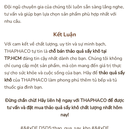
Đội ngũ chuyên gia của chúng tôi luôn sẵn sàng lắng nghe,
tư vấn và giúp bạn lựa chọn sản phẩm phù hợp nhất với
nhu cầu.
Kết Luận
Với cam kết về chất lượng, uy tín và sự minh bạch,
THAPHACO tự tin là
chỗ bán thảo quả sấy khô tại
TP.HCM
đáng tin cậy nhất dành cho bạn. Chúng tôi không
chỉ cung cấp một sản phẩm, mà còn mang đến giá trị thực
sự cho sức khỏe và cuộc sống của bạn. Hãy để
thảo quả sấy
khô
của THAPHACO làm phong phú thêm tủ bếp và tủ
thuốc gia đình bạn.
Đừng chần chừ! Hãy liên hệ ngay với THAPHACO để được
tư vấn và đặt mua thảo quả sấy khô chất lượng nhất hôm
nay!
#&#xDE D5D5;thao_qua_say_kho #&#xDE