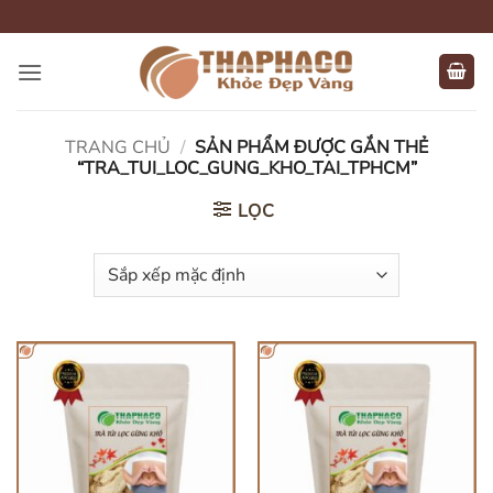
Bỏ
qua
nội
dung
TRANG CHỦ
/
SẢN PHẨM ĐƯỢC GẮN THẺ
“TRA_TUI_LOC_GUNG_KHO_TAI_TPHCM”
LỌC
HẾT HÀNG
HẾT HÀNG