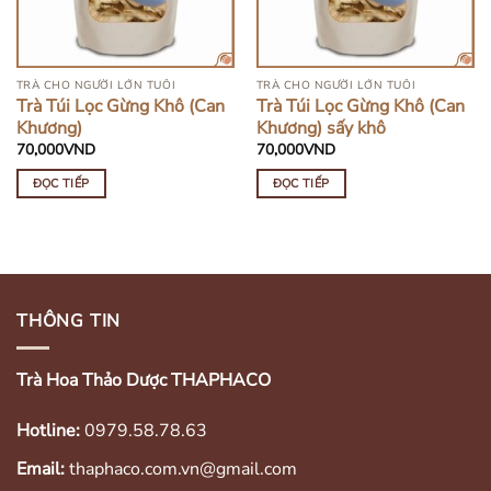
TRÀ CHO NGƯỜI LỚN TUỔI
TRÀ CHO NGƯỜI LỚN TUỔI
Trà Túi Lọc Gừng Khô (Can
Trà Túi Lọc Gừng Khô (Can
Khương)
Khương) sấy khô
70,000
VND
70,000
VND
ĐỌC TIẾP
ĐỌC TIẾP
THÔNG TIN
Trà Hoa Thảo Dược THAPHACO
Hotline:
0979.58.78.63
Email:
thaphaco.com.vn@gmail.com