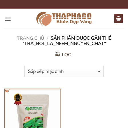
Bỏ
qua
nội
dung
TRANG CHỦ
/
SẢN PHẨM ĐƯỢC GẮN THẺ
“TRA_BOT_LA_NEEM_NGUYEN_CHAT”
LỌC