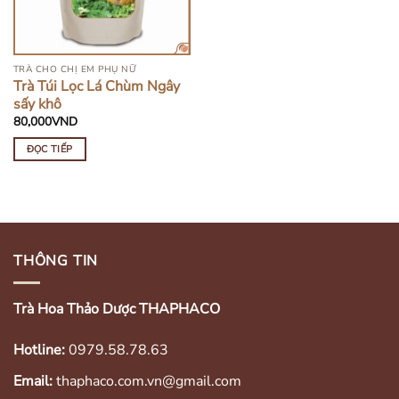
TRÀ CHO CHỊ EM PHỤ NỮ
Trà Túi Lọc Lá Chùm Ngây
sấy khô
80,000
VND
ĐỌC TIẾP
THÔNG TIN
Trà Hoa Thảo Dược THAPHACO
Hotline:
0979.58.78.63
Email:
thaphaco.com.vn@gmail.com