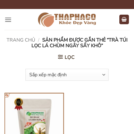
Bỏ
qua
nội
dung
TRANG CHỦ
/
SẢN PHẨM ĐƯỢC GẮN THẺ “TRÀ TÚI
LỌC LÁ CHÙM NGÂY SẤY KHÔ”
LỌC
HẾT HÀNG