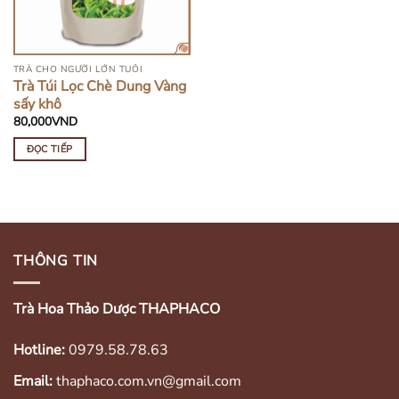
TRÀ CHO NGƯỜI LỚN TUỔI
Trà Túi Lọc Chè Dung Vàng
sấy khô
80,000
VND
ĐỌC TIẾP
THÔNG TIN
Trà Hoa Thảo Dược THAPHACO
Hotline:
0979.58.78.63
Email:
thaphaco.com.vn@gmail.com