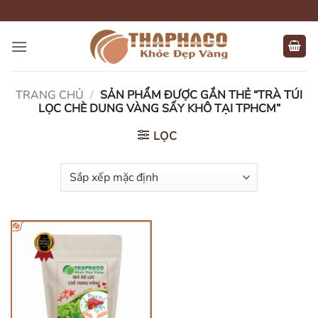
Bỏ
qua
nội
dung
TRANG CHỦ
/
SẢN PHẨM ĐƯỢC GẮN THẺ “TRÀ TÚI
LỌC CHÈ DUNG VÀNG SẤY KHÔ TẠI TPHCM”
LỌC
HẾT HÀNG