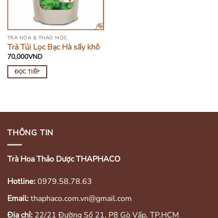
TRÀ HOA & THẢO MỘC
Trà Túi Lọc Bạc Hà sấy khô
70,000
VND
ĐỌC TIẾP
THÔNG TIN
Trà Hoa Thảo Dược THAPHACO
Hotline:
0979.58.78.63
Email:
thaphaco.com.vn@gmail.com
Địa chỉ:
22/21 Đường Số 21, P8 Gò Vấp, TP.HCM