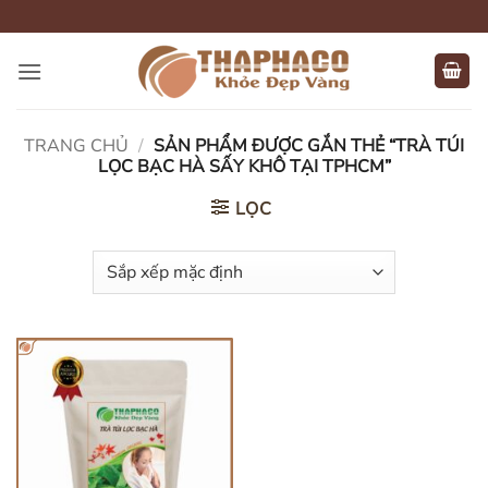
Bỏ
qua
nội
dung
TRANG CHỦ
/
SẢN PHẨM ĐƯỢC GẮN THẺ “TRÀ TÚI
LỌC BẠC HÀ SẤY KHÔ TẠI TPHCM”
LỌC
HẾT HÀNG