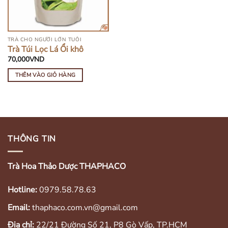
TRÀ CHO NGƯỜI LỚN TUỔI
Trà Túi Lọc Lá Ổi khô
70,000
VND
THÊM VÀO GIỎ HÀNG
THÔNG TIN
Trà Hoa Thảo Dược THAPHACO
Hotline:
0979.58.78.63
Email:
thaphaco.com.vn@gmail.com
Địa chỉ:
22/21 Đường Số 21, P8 Gò Vấp, TP.HCM