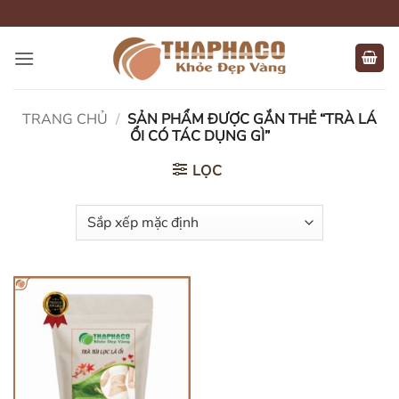
Bỏ
qua
nội
dung
TRANG CHỦ
/
SẢN PHẨM ĐƯỢC GẮN THẺ “TRÀ LÁ
ỔI CÓ TÁC DỤNG GÌ”
LỌC