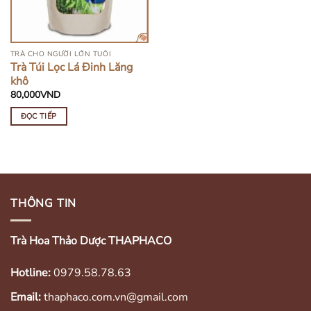
TRÀ CHO NGƯỜI LỚN TUỔI
Trà Túi Lọc Lá Đinh Lăng
khô
80,000
VND
ĐỌC TIẾP
THÔNG TIN
Trà Hoa Thảo Dược THAPHACO
Hotline:
0979.58.78.63
Email:
thaphaco.com.vn@gmail.com