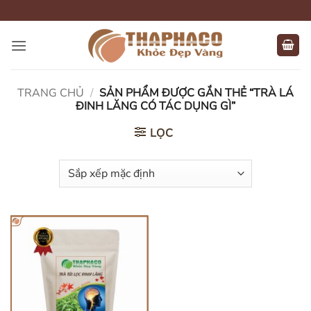
Bỏ
qua
nội
dung
TRANG CHỦ
/
SẢN PHẨM ĐƯỢC GẮN THẺ “TRÀ LÁ
ĐINH LĂNG CÓ TÁC DỤNG GÌ”
LỌC
HẾT HÀNG