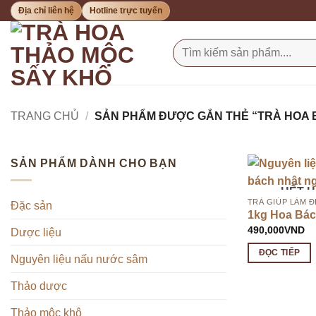
Bỏ
Địa chỉ liên hệ
Hotline trực tuyến
qua
nội
Tìm
kiếm:
dung
TRANG CHỦ
/
SẢN PHẨM ĐƯỢC GẮN THẺ “TRÀ HOA 
SẢN PHẨM DÀNH CHO BẠN
HẾT 
TRÀ GIÚP LÀM Đ
Đặc sản
1kg Hoa Bác
490,000
VND
Dược liệu
ĐỌC TIẾP
Nguyên liệu nấu nước sâm
Thảo dược
Thảo mộc khô