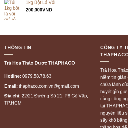
1kg Bột Lá Vối
200,000
VND
THÔNG TIN
CÔNG TY 
THAPHAC
Trà Hoa Thảo Dược THAPHACO
Trà Hoa Thả
Hotline:
0979.58.78.63
niềm tin giản
chữa lành của
Email:
thaphaco.com.vn@gmail.com
huyết gìn giữ 
Địa chỉ:
22/21 Đường Số 21, P8 Gò Vấp,
cùng công ngh
TP.HCM
tại THAPHACO
nguyên liệu 
sấy khô bằng
thăng hoa để