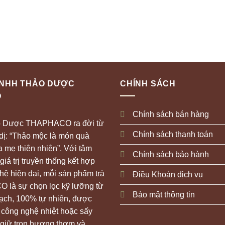
TNHH THẢO DƯỢC
CHÍNH SÁCH
O
Chính sách bán hàng
o Dược THAPHACO ra đời từ
Chính sách thanh toán
 dị: “Thảo mộc là món quà
 mẹ thiên nhiên”. Với tâm
Chính sách bảo hành
giá trị truyền thống kết hợp
ệ hiện đại, mỗi sản phẩm trà
Điều Khoản dịch vụ
 là sự chọn lọc kỹ lưỡng từ
Bảo mật thông tin
sạch, 100% tự nhiên, được
 công nghệ nhiệt hoặc sấy
 giữ trọn hương thơm và