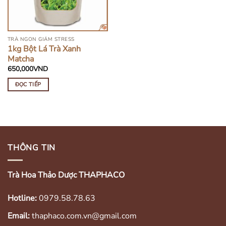
TRÀ NGON GIẢM STRESS
1kg Bột Lá Trà Xanh
Matcha
650,000
VND
ĐỌC TIẾP
THÔNG TIN
Trà Hoa Thảo Dược THAPHACO
Hotline:
0979.58.78.63
Email:
thaphaco.com.vn@gmail.com