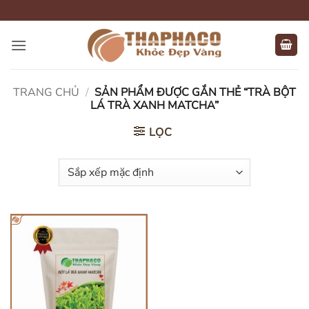
Bỏ
qua
nội
dung
TRANG CHỦ
/
SẢN PHẨM ĐƯỢC GẮN THẺ “TRÀ BỘT
LÁ TRÀ XANH MATCHA”
LỌC
HẾT HÀNG