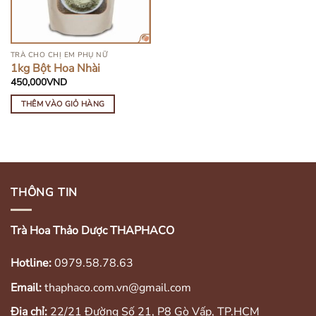
TRÀ CHO CHỊ EM PHỤ NỮ
1kg Bột Hoa Nhài
450,000
VND
THÊM VÀO GIỎ HÀNG
THÔNG TIN
Trà Hoa Thảo Dược THAPHACO
Hotline:
0979.58.78.63
Email:
thaphaco.com.vn@gmail.com
Địa chỉ:
22/21 Đường Số 21, P8 Gò Vấp, TP.HCM