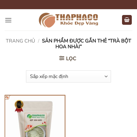
Bỏ
qua
nội
dung
TRANG CHỦ
/
SẢN PHẨM ĐƯỢC GẮN THẺ “TRÀ BỘT
HOA NHÀI”
LỌC