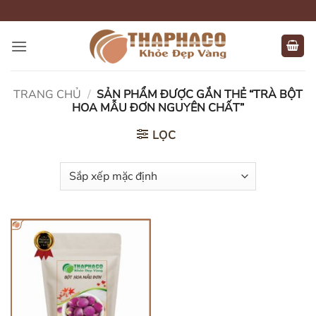
Bỏ
qua
nội
dung
TRANG CHỦ
/
SẢN PHẨM ĐƯỢC GẮN THẺ “TRÀ BỘT
HOA MẪU ĐƠN NGUYÊN CHẤT”
LỌC