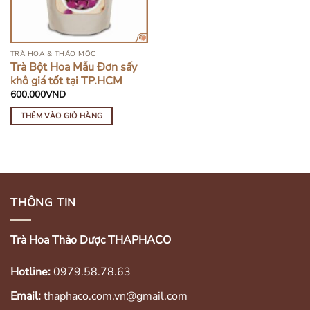
TRÀ HOA & THẢO MỘC
Trà Bột Hoa Mẫu Đơn sấy
khô giá tốt tại TP.HCM
600,000
VND
THÊM VÀO GIỎ HÀNG
THÔNG TIN
Trà Hoa Thảo Dược THAPHACO
Hotline:
0979.58.78.63
Email:
thaphaco.com.vn@gmail.com