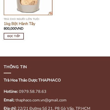
TRÀ CHO NGƯỜI LỚN TUỔI
1kg Bột Hành Tây
800,000
VND
ĐỌC TIẾP
THÔNG TIN
Trà Hoa Thảo Dược THAPHACO
Hotline:
0979.58.78.63
Email:
thaphaco.com.vn@gmail.com
Địa chỉ:
22/21 Đường Số 21, P8 Gò Vấp, TP.HCM