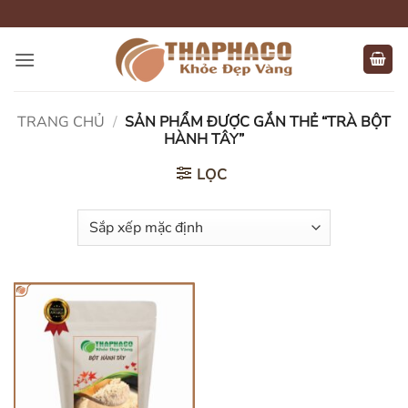
Bỏ
qua
nội
dung
TRANG CHỦ
/
SẢN PHẨM ĐƯỢC GẮN THẺ “TRÀ BỘT
HÀNH TÂY”
LỌC
HẾT HÀNG