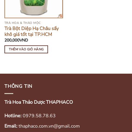
TRÀ HOA & THẢO MỘC
Trà Bột Diệp Hạ Châu sấy
khô giá tốt tại TP.HCM
200,000
VND
THÊM VÀO GIỎ HÀNG
THÔNG TIN
Trà Hoa Thảo Dược THAPHACO
Hotline:
0979.58.78.63
Email:
thaphaco.com.vn@gmail.com