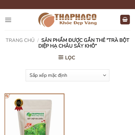
Bỏ
qua
nội
dung
TRANG CHỦ
/
SẢN PHẨM ĐƯỢC GẮN THẺ “TRÀ BỘT
DIỆP HẠ CHÂU SẤY KHÔ”
LỌC