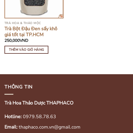
TRÀ HOA & THẢO MỘC
Trà Bột Đậu Đen sấy khô
giá tốt tại TP.HCM
250,000
VND
THÊM VÀO GIỎ HÀNG
THÔNG TIN
Trà Hoa Thảo Dược THAPHACO
Hotline:
0979.58.78.63
Email:
thaphaco.com.vn@gmail.com