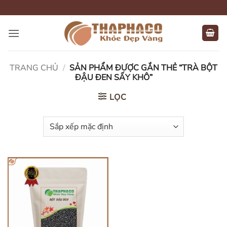
Bỏ
qua
nội
dung
TRANG CHỦ
/
SẢN PHẨM ĐƯỢC GẮN THẺ “TRÀ BỘT
ĐẬU ĐEN SẤY KHÔ”
LỌC