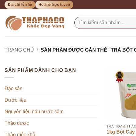
Bỏ
Địa chỉ liên hệ
Hotline trực tuyến
qua
nội
Tìm
kiếm:
dung
TRANG CHỦ
/
SẢN PHẨM ĐƯỢC GẮN THẺ “TRÀ BỘT 
SẢN PHẨM DÀNH CHO BẠN
Đặc sản
Dược liệu
Nguyên liệu nấu nước sâm
Thảo dược
TRÀ HOA & THẢ
1kg Bột Cây
Thảo mộc khô