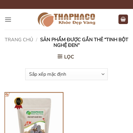
Bỏ
qua
nội
dung
TRANG CHỦ
/
SẢN PHẨM ĐƯỢC GẮN THẺ “TINH BỘT
NGHỆ ĐEN”
LỌC