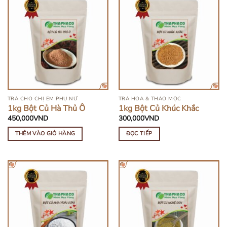
HẾT HÀNG
TRÀ CHO CHỊ EM PHỤ NỮ
TRÀ HOA & THẢO MỘC
1kg Bột Củ Hà Thủ Ô
1kg Bột Củ Khúc Khắc
450,000
VND
300,000
VND
THÊM VÀO GIỎ HÀNG
ĐỌC TIẾP