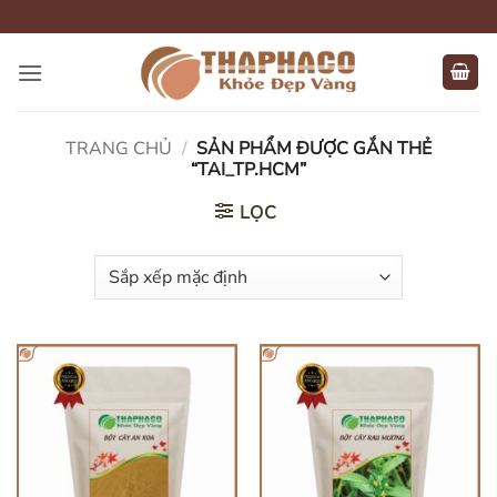
Bỏ
qua
nội
dung
TRANG CHỦ
/
SẢN PHẨM ĐƯỢC GẮN THẺ
“TAI_TP.HCM”
LỌC