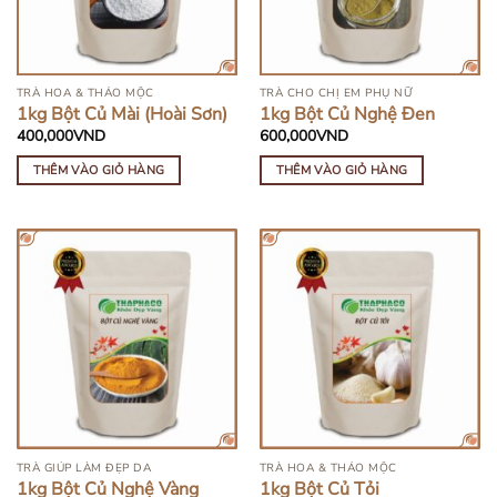
TRÀ HOA & THẢO MỘC
TRÀ CHO CHỊ EM PHỤ NỮ
1kg Bột Củ Mài (Hoài Sơn)
1kg Bột Củ Nghệ Đen
400,000
VND
600,000
VND
THÊM VÀO GIỎ HÀNG
THÊM VÀO GIỎ HÀNG
TRÀ GIÚP LÀM ĐẸP DA
TRÀ HOA & THẢO MỘC
1kg Bột Củ Nghệ Vàng
1kg Bột Củ Tỏi