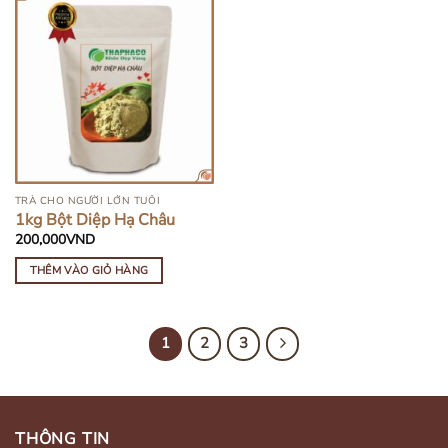
TRÀ CHO NGƯỜI LỚN TUỔI
1kg Bột Diệp Hạ Châu
200,000
VND
THÊM VÀO GIỎ HÀNG
1
2
3
THÔNG TIN