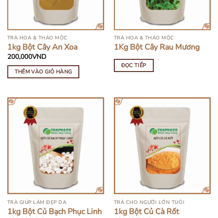
TRÀ HOA & THẢO MỘC
TRÀ HOA & THẢO MỘC
1kg Bột Cây An Xoa
1Kg Bột Cây Rau Mương
200,000
VND
ĐỌC TIẾP
THÊM VÀO GIỎ HÀNG
TRÀ GIÚP LÀM ĐẸP DA
TRÀ CHO NGƯỜI LỚN TUỔI
1kg Bột Củ Bạch Phục Linh
1kg Bột Củ Cà Rốt