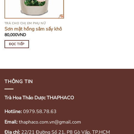
TRÀ CHO CHỊ EM PHỤ NỮ
Sơn mật hồng sâm sấy khô
80,000
VND
ĐỌC TIẾP
THÔNG TIN
Trà Hoa Thảo Dược THAPHACO
Hotline:
0979.58.78.63
Email:
thaphaco.com.vn@gmail.com
Địa chỉ:
22/21 Đường Số 21, P8 Gò Vấp, TP.HCM