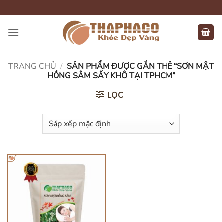
Bỏ
qua
nội
dung
TRANG CHỦ
/
SẢN PHẨM ĐƯỢC GẮN THẺ “SƠN MẬT
HỒNG SÂM SẤY KHÔ TẠI TPHCM”
LỌC
HẾT HÀNG