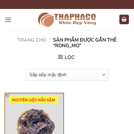
Bỏ
qua
nội
dung
TRANG CHỦ
/
SẢN PHẨM ĐƯỢC GẮN THẺ
“RONG_MO”
LỌC