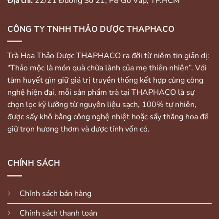
Địa chỉ:
22/21 Đường Số 21, P8 Gò Vấp, TP.HCM
CÔNG TY TNHH THẢO DƯỢC THAPHACO
Trà Hoa Thảo Dược THAPHACO ra đời từ niềm tin giản dị:
“Thảo mộc là món quà chữa lành của mẹ thiên nhiên”. Với
tâm huyết gìn giữ giá trị truyền thống kết hợp cùng công
nghệ hiện đại, mỗi sản phẩm trà tại THAPHACO là sự
chọn lọc kỹ lưỡng từ nguyên liệu sạch, 100% tự nhiên,
được sấy khô bằng công nghệ nhiệt hoặc sấy thăng hoa để
giữ trọn hương thơm và dược tính vốn có.
CHÍNH SÁCH
Chính sách bán hàng
Chính sách thanh toán