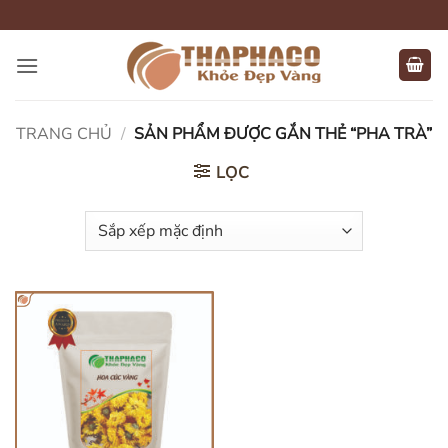
Bỏ
qua
nội
dung
TRANG CHỦ
/
SẢN PHẨM ĐƯỢC GẮN THẺ “PHA TRÀ”
LỌC