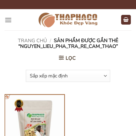
Bỏ
qua
nội
dung
TRANG CHỦ
/
SẢN PHẨM ĐƯỢC GẮN THẺ
“NGUYEN_LIEU_PHA_TRA_RE_CAM_THAO”
LỌC
HẾT HÀNG