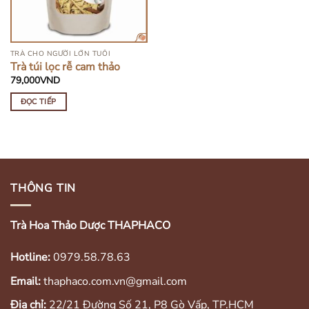
TRÀ CHO NGƯỜI LỚN TUỔI
Trà túi lọc rễ cam thảo
79,000
VND
ĐỌC TIẾP
THÔNG TIN
Trà Hoa Thảo Dược THAPHACO
Hotline:
0979.58.78.63
Email:
thaphaco.com.vn@gmail.com
Địa chỉ:
22/21 Đường Số 21, P8 Gò Vấp, TP.HCM