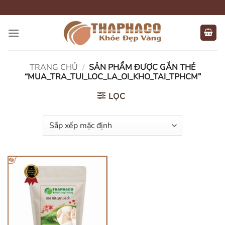
Bỏ
qua
nội
dung
TRANG CHỦ
/
SẢN PHẨM ĐƯỢC GẮN THẺ
“MUA_TRA_TUI_LOC_LA_OI_KHO_TAI_TPHCM”
LỌC