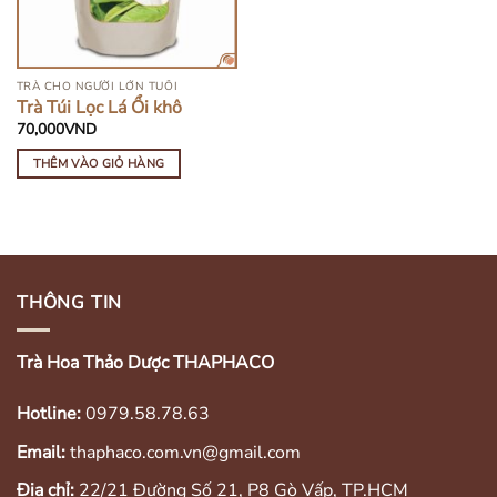
TRÀ CHO NGƯỜI LỚN TUỔI
Trà Túi Lọc Lá Ổi khô
70,000
VND
THÊM VÀO GIỎ HÀNG
THÔNG TIN
Trà Hoa Thảo Dược THAPHACO
Hotline:
0979.58.78.63
Email:
thaphaco.com.vn@gmail.com
Địa chỉ:
22/21 Đường Số 21, P8 Gò Vấp, TP.HCM