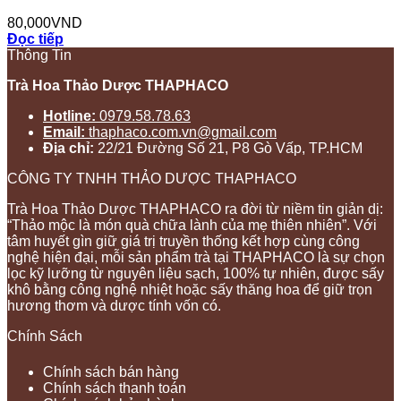
80,000
VND
Đọc tiếp
Thông Tin
Trà Hoa Thảo Dược THAPHACO
Hotline:
0979.58.78.63
Email:
thaphaco.com.vn@gmail.com
Địa chỉ:
22/21 Đường Số 21, P8 Gò Vấp, TP.HCM
CÔNG TY TNHH THẢO DƯỢC THAPHACO
Trà Hoa Thảo Dược THAPHACO ra đời từ niềm tin giản dị:
“Thảo mộc là món quà chữa lành của mẹ thiên nhiên”. Với
tâm huyết gìn giữ giá trị truyền thống kết hợp cùng công
nghệ hiện đại, mỗi sản phẩm trà tại THAPHACO là sự chọn
lọc kỹ lưỡng từ nguyên liệu sạch, 100% tự nhiên, được sấy
khô bằng công nghệ nhiệt hoặc sấy thăng hoa để giữ trọn
hương thơm và dược tính vốn có.
Chính Sách
Chính sách bán hàng
Chính sách thanh toán