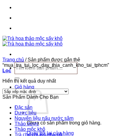
Bỏ
qua
nội
dung
Trang chủ
/
Sản phẩm được gắn thẻ
Tìm
“mua_tra_tui_loc_day_thia_canh_kho_tai_tphcm”
kiếm:
Lọc
Hiển thị kết quả duy nhất
Giỏ hàng
Sản Phẩm Dành Cho Bạn
Đặc sản
Dược liệu
Nguyên liệu nấu nước sâm
Chưa có sản phẩm trong giỏ hàng.
Thảo dược
Thảo mộc khô
Quay trở lại cửa hàng
Trà cho chị em phụ nữ