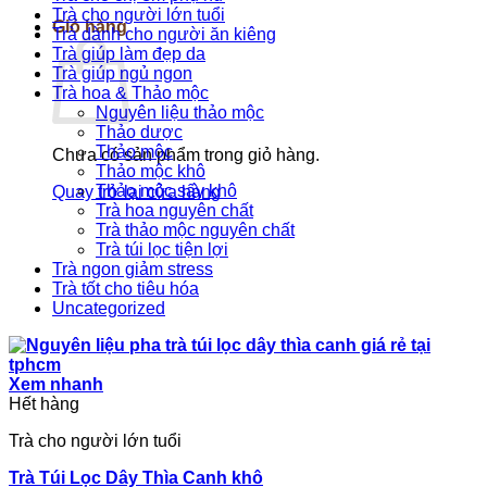
Trà cho người lớn tuổi
Giỏ hàng
Trà dành cho người ăn kiêng
Trà giúp làm đẹp da
Trà giúp ngủ ngon
Trà hoa & Thảo mộc
Nguyên liệu thảo mộc
Thảo dược
Thảo mộc
Chưa có sản phẩm trong giỏ hàng.
Thảo mộc khô
Thảo mộc sấy khô
Quay trở lại cửa hàng
Trà hoa nguyên chất
Trà thảo mộc nguyên chất
Trà túi lọc tiện lợi
Trà ngon giảm stress
Trà tốt cho tiêu hóa
Uncategorized
Xem nhanh
Hết hàng
Trà cho người lớn tuổi
Trà Túi Lọc Dây Thìa Canh khô