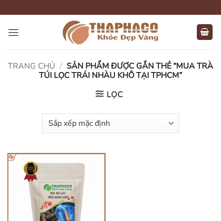
Bỏ
qua
nội
dung
TRANG CHỦ
/
SẢN PHẨM ĐƯỢC GẮN THẺ “MUA TRÀ
TÚI LỌC TRÁI NHÀU KHÔ TẠI TPHCM”
LỌC
HẾT HÀNG