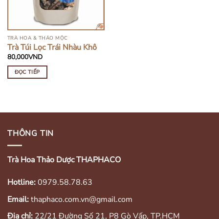
TRÀ HOA & THẢO MỘC
Trà Túi Lọc Trái Nhàu Khô
80,000
VND
ĐỌC TIẾP
THÔNG TIN
Trà Hoa Thảo Dược THAPHACO
Hotline:
0979.58.78.63
Email:
thaphaco.com.vn@gmail.com
Địa chỉ:
22/21 Đường Số 21, P8 Gò Vấp, TP.HCM