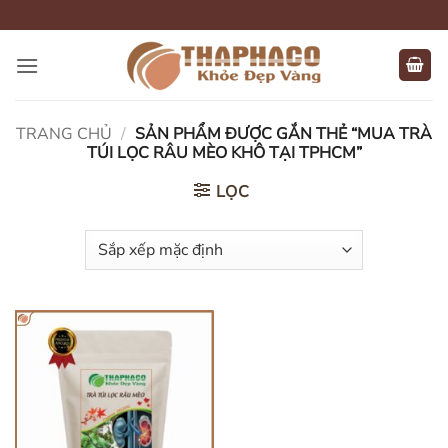
Bỏ
qua
nội
dung
TRANG CHỦ
/
SẢN PHẨM ĐƯỢC GẮN THẺ “MUA TRÀ
TÚI LỌC RÂU MÈO KHÔ TẠI TPHCM”
LỌC
HẾT HÀNG