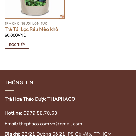
TRÀ CHO NGƯỜI LỚN TUỔI
Trà Túi Lọc Râu Mèo khô
60,000
VND
ĐỌC TIẾP
THÔNG TIN
Trà Hoa Thảo Dược THAPHACO
Hotline:
0979.58.78.63
Email:
thaphaco.com.vn@gmail.com
Địa chỉ:
22/21 Đường Số 21, P8 Gò Vấp, TP.HCM