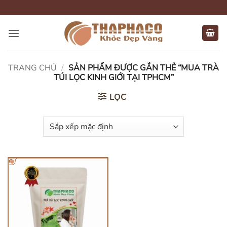
Bỏ
qua
nội
dung
TRANG CHỦ
/
SẢN PHẨM ĐƯỢC GẮN THẺ “MUA TRÀ
TÚI LỌC KINH GIỚI TẠI TPHCM”
LỌC
HẾT HÀNG