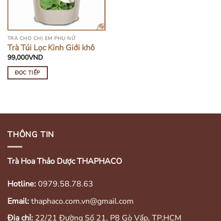
TRÀ CHO CHỊ EM PHỤ NỮ
Trà Túi Lọc Kinh Giới khô
99,000
VND
ĐỌC TIẾP
THÔNG TIN
Trà Hoa Thảo Dược THAPHACO
Hotline:
0979.58.78.63
Email:
thaphaco.com.vn@gmail.com
Địa chỉ:
22/21 Đường Số 21, P8 Gò Vấp, TP.HCM