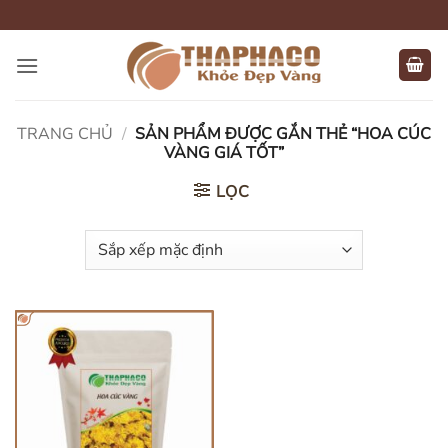
Bỏ
qua
nội
dung
TRANG CHỦ
/
SẢN PHẨM ĐƯỢC GẮN THẺ “HOA CÚC
VÀNG GIÁ TỐT”
LỌC