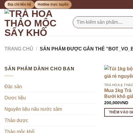
Bỏ
Địa chỉ liên hệ
Hotline trực tuyến
qua
nội
Tìm
kiếm:
dung
TRANG CHỦ
/
SẢN PHẨM ĐƯỢC GẮN THẺ “BOT_VO_B
SẢN PHẨM DÀNH CHO BẠN
TRÀ HOA & THẢ
Đặc sản
Mua 1kg Trà
Bưởi khô giá
Dược liệu
200,000
VND
Nguyên liệu nấu nước sâm
THÊM VÀO G
Thảo dược
Thảo mộc khô