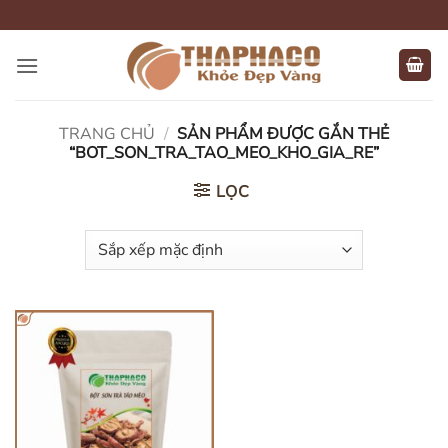
Bỏ
qua
nội
dung
TRANG CHỦ
/
SẢN PHẨM ĐƯỢC GẮN THẺ
“BOT_SON_TRA_TAO_MEO_KHO_GIA_RE”
LỌC