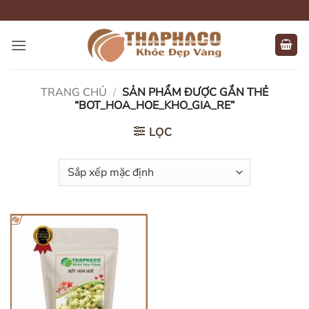
Bỏ
qua
nội
dung
TRANG CHỦ
/
SẢN PHẨM ĐƯỢC GẮN THẺ
“BOT_HOA_HOE_KHO_GIA_RE”
LỌC