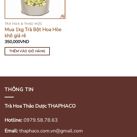
TRÀ HOA & THẢO MỘC
Mua 1kg Trà Bột Hoa Hòe
khô giá rẻ
350,000
VND
THÊM VÀO GIỎ HÀNG
THÔNG TIN
Trà Hoa Thảo Dược THAPHACO
Hotline:
0979.58.78.63
Email:
thaphaco.com.vn@gmail.com