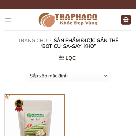
Bỏ
qua
nội
dung
TRANG CHỦ
/
SẢN PHẨM ĐƯỢC GẮN THẺ
“BOT_CU_SA-SAY_KHO”
LỌC