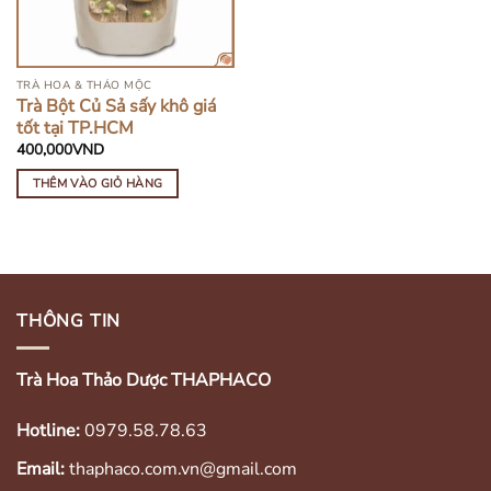
TRÀ HOA & THẢO MỘC
Trà Bột Củ Sả sấy khô giá
tốt tại TP.HCM
400,000
VND
THÊM VÀO GIỎ HÀNG
THÔNG TIN
Trà Hoa Thảo Dược THAPHACO
Hotline:
0979.58.78.63
Email:
thaphaco.com.vn@gmail.com