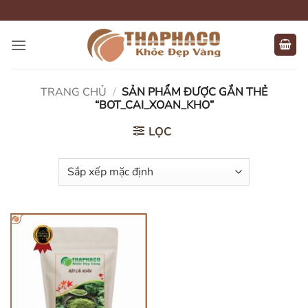
Bỏ
qua
nội
dung
TRANG CHỦ
/
SẢN PHẨM ĐƯỢC GẮN THẺ
“BOT_CAI_XOAN_KHO”
LỌC