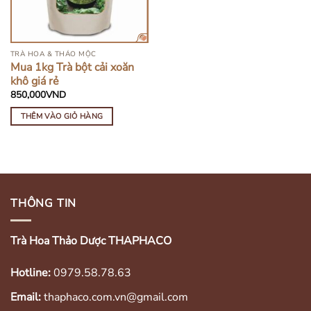
TRÀ HOA & THẢO MỘC
Mua 1kg Trà bột cải xoăn
khô giá rẻ
850,000
VND
THÊM VÀO GIỎ HÀNG
THÔNG TIN
Trà Hoa Thảo Dược THAPHACO
Hotline:
0979.58.78.63
Email:
thaphaco.com.vn@gmail.com