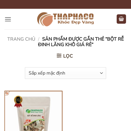
Bỏ
qua
nội
dung
TRANG CHỦ
/
SẢN PHẨM ĐƯỢC GẮN THẺ “BỘT RỄ
ĐINH LĂNG KHÔ GIÁ RẺ”
LỌC
HẾT HÀNG