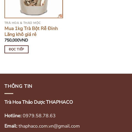
TRÀ HOA & THẢO MỘC
Mua 1kg Trà Bột Rễ Đinh
Lăng khô giá rẻ
750,000
VND
ĐỌC TIẾP
THÔNG TIN
Trà Hoa Thảo Dược THAPHACO
Hotline:
0979.58.78.63
Email:
thaphaco.com.vn@gmail.com