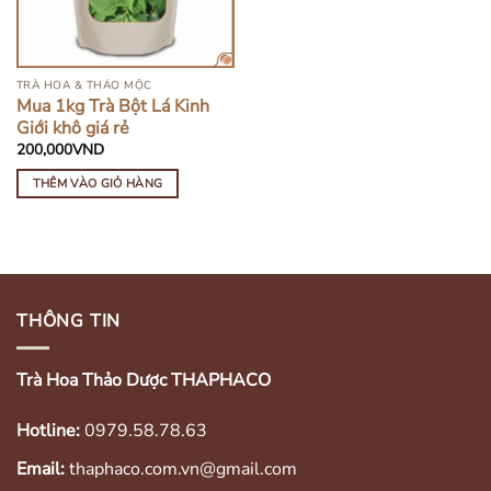
TRÀ HOA & THẢO MỘC
Mua 1kg Trà Bột Lá Kinh
Giới khô giá rẻ
200,000
VND
THÊM VÀO GIỎ HÀNG
THÔNG TIN
Trà Hoa Thảo Dược THAPHACO
Hotline:
0979.58.78.63
Email:
thaphaco.com.vn@gmail.com