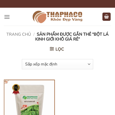
Bỏ
qua
nội
dung
TRANG CHỦ
/
SẢN PHẨM ĐƯỢC GẮN THẺ “BỘT LÁ
KINH GIỚI KHÔ GIÁ RẺ”
LỌC