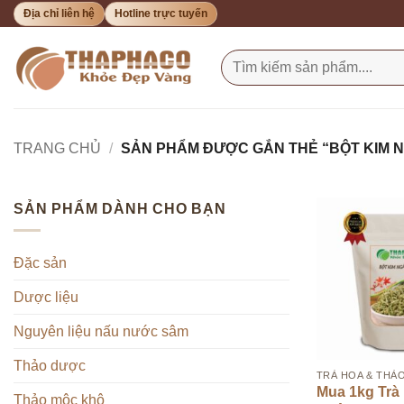
Bỏ
Địa chỉ liên hệ
Hotline trực tuyến
qua
nội
Tìm
kiếm:
dung
TRANG CHỦ
/
SẢN PHẨM ĐƯỢC GẮN THẺ “BỘT KIM 
SẢN PHẨM DÀNH CHO BẠN
Đặc sản
Dược liệu
Nguyên liệu nấu nước sâm
Thảo dược
TRÀ HOA & THẢ
Mua 1kg Trà
Thảo mộc khô