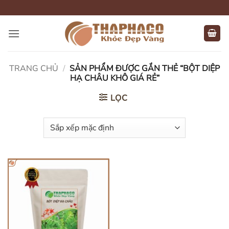
Bỏ
qua
nội
dung
TRANG CHỦ
/
SẢN PHẨM ĐƯỢC GẮN THẺ “BỘT DIỆP
HẠ CHÂU KHÔ GIÁ RẺ”
LỌC