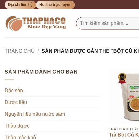
Bỏ
Địa chỉ liên hệ
Hotline trực tuyến
qua
nội
Tìm
kiếm:
dung
TRANG CHỦ
/
SẢN PHẨM ĐƯỢC GẮN THẺ “BỘT CỦ K
SẢN PHẨM DÀNH CHO BẠN
Đặc sản
HẾT 
Dược liệu
Nguyên liệu nấu nước sâm
Thảo dược
TRÀ HOA & THẢ
Trà Bột Củ 
Thảo mộc khô