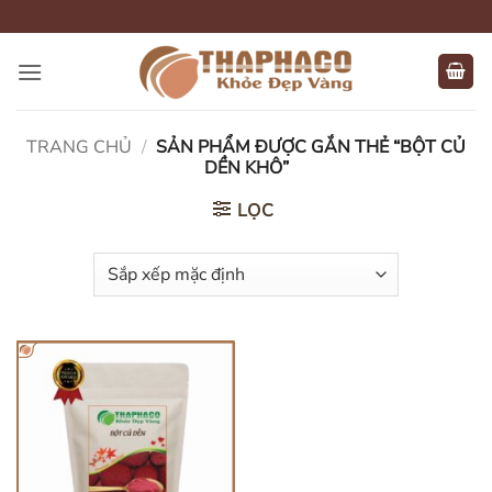
Bỏ
qua
nội
dung
TRANG CHỦ
/
SẢN PHẨM ĐƯỢC GẮN THẺ “BỘT CỦ
DỀN KHÔ”
LỌC