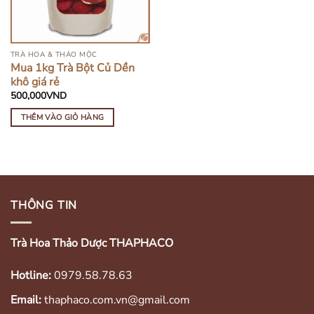
TRÀ HOA & THẢO MỘC
Mua 1kg Trà Bột Củ Dền
khô giá rẻ
500,000
VND
THÊM VÀO GIỎ HÀNG
THÔNG TIN
Trà Hoa Thảo Dược THAPHACO
Hotline:
0979.58.78.63
Email:
thaphaco.com.vn@gmail.com