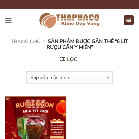
Bỏ
qua
nội
dung
TRANG CHỦ
/
SẢN PHẨM ĐƯỢC GẮN THẺ “6 LÍT
RƯỢU CẦN Y MIÊN”
LỌC