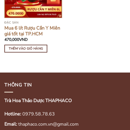
ĐẶC SẢN
Mua 6 lít Rượu Cần Y Miên
giá tốt tại TP.HCM
470,000
VND
THÊM VÀO GIỎ HÀNG
THÔNG TIN
Trà Hoa Thảo Dược THAPHACO
Hotline:
0979.58.78.63
Email:
thaphaco.com.vn@gmail.com