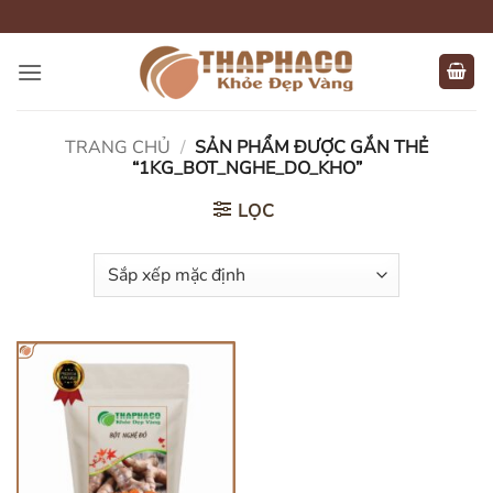
Bỏ
qua
nội
dung
TRANG CHỦ
/
SẢN PHẨM ĐƯỢC GẮN THẺ
“1KG_BOT_NGHE_DO_KHO”
LỌC