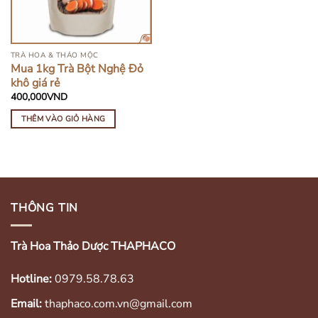
TRÀ HOA & THẢO MỘC
Mua 1kg Trà Bột Nghệ Đỏ
khô giá rẻ
400,000
VND
THÊM VÀO GIỎ HÀNG
THÔNG TIN
Trà Hoa Thảo Dược THAPHACO
Hotline:
0979.58.78.63
Email:
thaphaco.com.vn@gmail.com