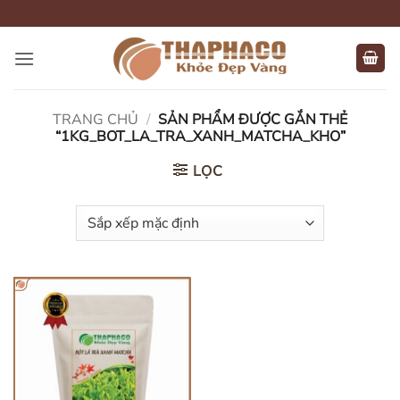
Bỏ
qua
nội
dung
TRANG CHỦ
/
SẢN PHẨM ĐƯỢC GẮN THẺ
“1KG_BOT_LA_TRA_XANH_MATCHA_KHO”
LỌC
HẾT HÀNG