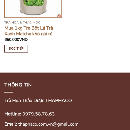
TRÀ HOA & THẢO MỘC
Mua 1kg Trà Bột Lá Trà
Xanh Matcha khô giá rẻ
650,000
VND
ĐỌC TIẾP
THÔNG TIN
Trà Hoa Thảo Dược THAPHACO
Hotline:
0979.58.78.63
Email:
thaphaco.com.vn@gmail.com