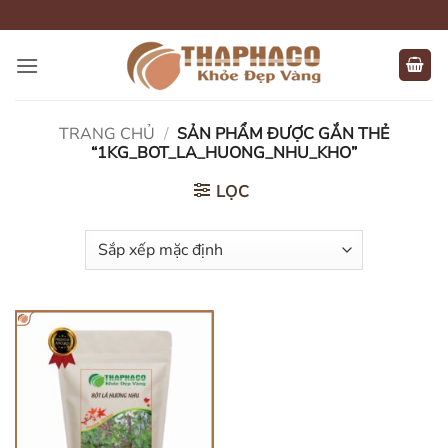
Bỏ
qua
nội
dung
TRANG CHỦ
/
SẢN PHẨM ĐƯỢC GẮN THẺ
“1KG_BOT_LA_HUONG_NHU_KHO”
LỌC