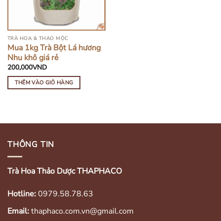
TRÀ HOA & THẢO MỘC
Mua 1kg Trà Bột Lá hương
Nhu khô giá rẻ
200,000
VND
THÊM VÀO GIỎ HÀNG
THÔNG TIN
Trà Hoa Thảo Dược THAPHACO
Hotline:
0979.58.78.63
Email:
thaphaco.com.vn@gmail.com