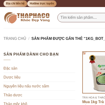
Bỏ
Địa chỉ liên hệ
Hotline trực tuyến
qua
nội
Tìm
kiếm:
dung
TRANG CHỦ
/
SẢN PHẨM ĐƯỢC GẮN THẺ “1KG_BOT
SẢN PHẨM DÀNH CHO BẠN
Đặc sản
Dược liệu
Nguyên liệu nấu nước sâm
Thảo dược
TRÀ HOA & THẢ
Mua 1kg Trà
Thảo mộc khô