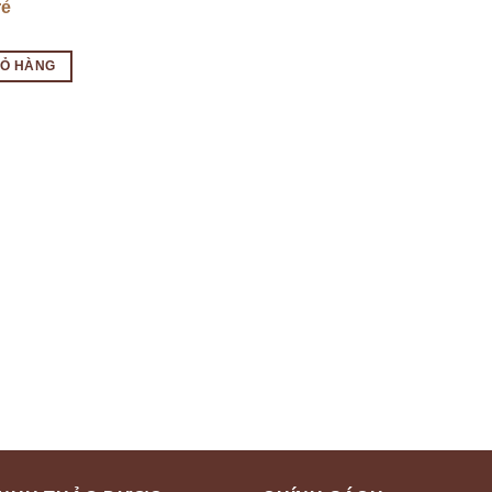
rẻ
IỎ HÀNG