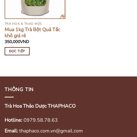
TRÀ HOA & THẢO MỘC
Mua 1kg Trà Bột Quả Tắc
khô giá rẻ
350,000
VND
ĐỌC TIẾP
THÔNG TIN
Trà Hoa Thảo Dược THAPHACO
Hotline:
0979.58.78.63
Email:
thaphaco.com.vn@gmail.com