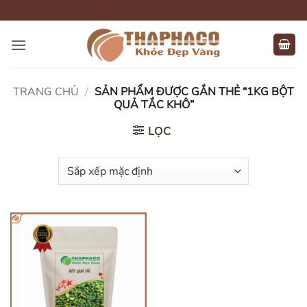
Bỏ
qua
nội
dung
TRANG CHỦ
/
SẢN PHẨM ĐƯỢC GẮN THẺ “1KG BỘT
QUẢ TẮC KHÔ”
LỌC
HẾT HÀNG