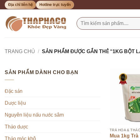
Bỏ
Địa chỉ liên hệ
Hotline trực tuyến
qua
nội
Tìm
kiếm:
dung
TRANG CHỦ
/
SẢN PHẨM ĐƯỢC GẮN THẺ “1KG BỘT 
SẢN PHẨM DÀNH CHO BẠN
Đặc sản
Dược liệu
Nguyên liệu nấu nước sâm
Thảo dược
TRÀ HOA & THẢ
Mua 1kg Trà 
Thảo mộc khô