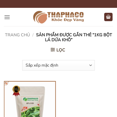
Bỏ
qua
nội
dung
TRANG CHỦ
/
SẢN PHẨM ĐƯỢC GẮN THẺ “1KG BỘT
LÁ DỨA KHÔ”
LỌC