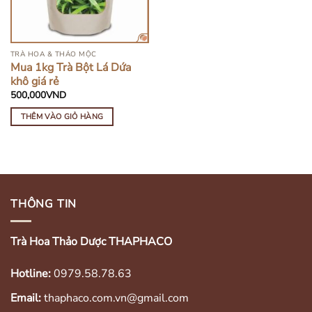
TRÀ HOA & THẢO MỘC
Mua 1kg Trà Bột Lá Dứa
khô giá rẻ
500,000
VND
THÊM VÀO GIỎ HÀNG
THÔNG TIN
Trà Hoa Thảo Dược THAPHACO
Hotline:
0979.58.78.63
Email:
thaphaco.com.vn@gmail.com